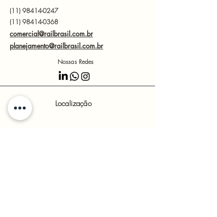
você.
(11)
98414-0247
(11) 98414-0368
comercial@railbrasil.com.br
planejamento@railbrasil.com.br
Nossas Redes
Localização
Avenida Fernando de Noronha - Jardim Margarida,
Vargem Grande Paulista - State of São Paulo, Brazil