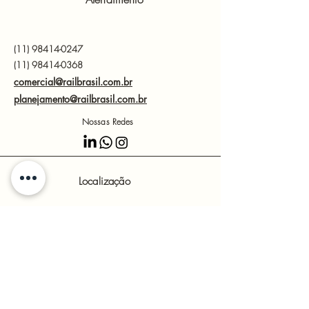
(11)
98414-0247
(11) 98414-0368
comercial@railbrasil.com.br
planejamento@railbrasil.com.br
Nossas Redes
Localização
Avenida Fernando de Noronha - Jardim Margarida,
Vargem Grande Paulista - State of São Paulo, Brazil