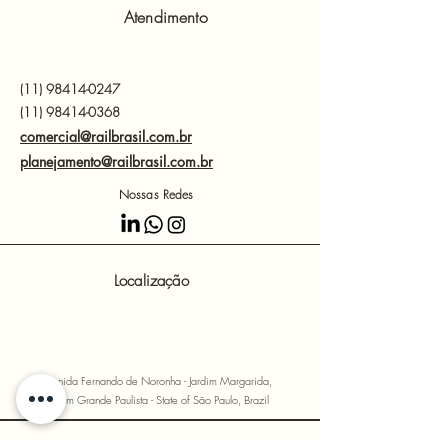
Estamos aqui para fornecer todas as
Atendimento
informações necessárias e garantir uma
experiência de envio satisfatória para
você.
(11)
98414-0247
(11) 98414-0368
comercial@railbrasil.com.br
planejamento@railbrasil.com.br
Nossas Redes
Localização
Avenida Fernando de Noronha - Jardim Margarida,
Vargem Grande Paulista - State of São Paulo, Brazil