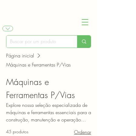
Página inicial
Máquinas e Ferramentas P/Vias
Máquinas e
Ferramentas P/Vias
Explore nossa seleção especializada de
máquinas e ferramentas essenciais para a
construção, manutenção e operação
eficiente de vias ferroviárias. Desde
45 produtos
Ordenar
ferramentas manuais até equipamentos