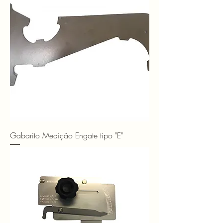
Gabarito Medição Engate tipo "E"