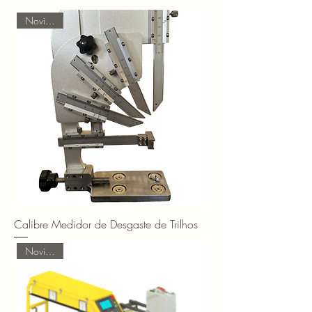
de medição e controle de última
Novidades
geração, nossa categoria oferece uma
ampla gama de soluções projetadas
especificamente para atender às
necessidades da indústria ferroviária.
Descubra furadeiras, cortadoras,
parafusadeiras, e muito mais, tudo
projetado para garantir a precisão,
segurança e eficiência em cada etapa
do processo ferroviário.
Calibre Medidor de Desgaste de Trilhos
Novidades